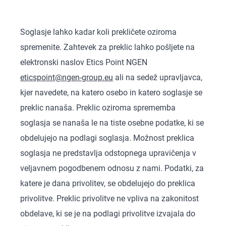
Soglasje lahko kadar koli prekličete oziroma
spremenite. Zahtevek za preklic lahko pošljete na
elektronski naslov Etics Point NGEN
eticspoint@ngen-group.eu
ali na sedež upravljavca,
kjer navedete, na katero osebo in katero soglasje se
preklic nanaša. Preklic oziroma sprememba
soglasja se nanaša le na tiste osebne podatke, ki se
obdelujejo na podlagi soglasja. Možnost preklica
soglasja ne predstavlja odstopnega upravičenja v
veljavnem pogodbenem odnosu z nami. Podatki, za
katere je dana privolitev, se obdelujejo do preklica
privolitve. Preklic privolitve ne vpliva na zakonitost
obdelave, ki se je na podlagi privolitve izvajala do