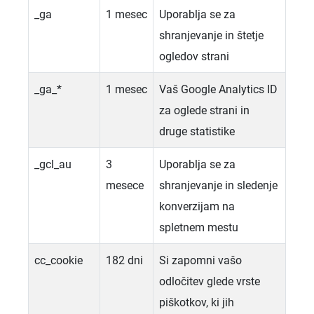
_ga
1 mesec
Uporablja se za
shranjevanje in štetje
ogledov strani
_ga_*
1 mesec
Vaš Google Analytics ID
za oglede strani in
druge statistike
_gcl_au
3
Uporablja se za
mesece
shranjevanje in sledenje
konverzijam na
spletnem mestu
cc_cookie
182 dni
Si zapomni vašo
odločitev glede vrste
piškotkov, ki jih