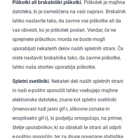
Piškotki ali brskalniški piškotki.
Piškotek je majhna
datoteka, ki je nameščena na vaši napravi. Brskalnik
lahko nastavite tako, da zavrne vse piškotke ali da
vas obvesti, ko je piškotek poslan. Vendar, če ne
sprejmete piškotkov, morda ne boste mogli
uporabljati nekaterih delov naših spletnih strani. Če
niste nastavili brskalnika tako, da zavrne piškotke,
lahko naša storitev uporablja piškotke.
Spletni svetilniki.
Nekateri deli naših spletnih strani
in naši e-poštni sporočili lahko vsebujejo majhne
elektronske datoteke, znane kot spletni svetilniki
(imenovani tudi jasni gif-i, slikovne oznake in
enopikselni gif-i), ki podjetju omogočajo, na primer,
štetje uporabnikov, ki so obiskali te strani ali odprli
e-poštno sporočilo, ter za druge povezane statistike