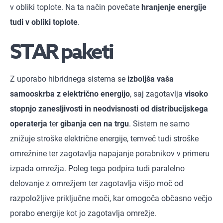
v obliki toplote. Na ta način povečate
hranjenje energije
tudi v obliki toplote
.
STAR paketi
Z uporabo hibridnega sistema se
izboljša vaša
samooskrba z električno energijo
, saj zagotavlja
visoko
stopnjo zanesljivosti in neodvisnosti od distribucijskega
operaterja
ter
gibanja cen na trgu
. Sistem ne samo
znižuje stroške električne energije, temveč tudi stroške
omrežnine ter zagotavlja napajanje porabnikov v primeru
izpada omrežja. Poleg tega podpira tudi paralelno
delovanje z omrežjem ter zagotavlja višjo moč od
razpoložljive priključne moči, kar omogoča občasno večjo
porabo energije kot jo zagotavlja omrežje.