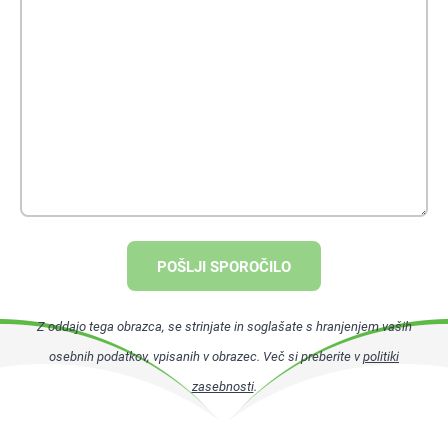
POŠLJI SPOROČILO
Z oddajo tega obrazca, se strinjate in soglašate s hranjenjem vaših
osebnih podatkov, vpisanih v obrazec. Več si preberite v
politiki
zasebnosti
.